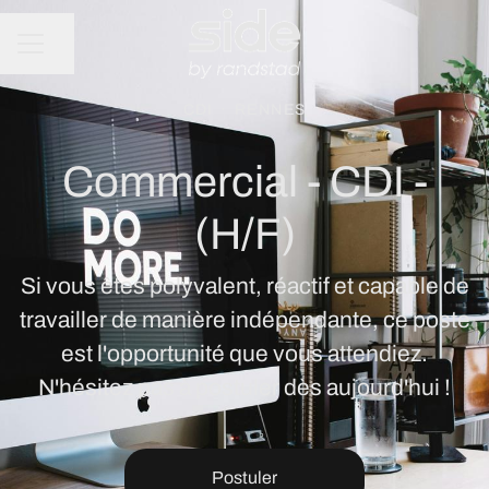
Partager la page
MENU CARRIÈRE
CDI
·
RENNES
Commercial - CDI -
(H/F)
Si vous êtes polyvalent, réactif et capable de
travailler de manière indépendante, ce poste
est l'opportunité que vous attendiez.
N'hésitez pas à postuler dès aujourd'hui !
Postuler