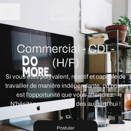
Partager la page
MENU CARRIÈRE
CDI
·
BORDEAUX
Commercial - CDI -
(H/F)
Si vous êtes polyvalent, réactif et capable de
travailler de manière indépendante, ce poste
est l'opportunité que vous attendiez.
N'hésitez pas à postuler dès aujourd'hui !
Postuler