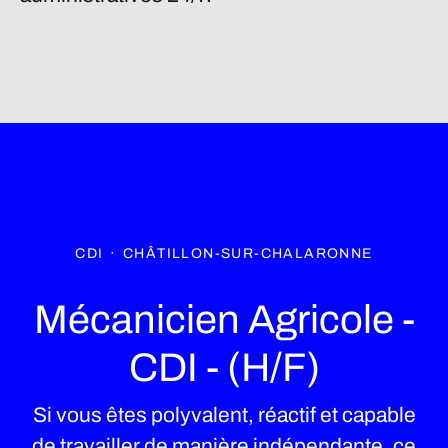
CDI
·
CHÂTILLON-SUR-CHALARONNE
Mécanicien Agricole -
CDI - (H/F)
Si vous êtes polyvalent, réactif et capable
de travailler de manière indépendante, ce