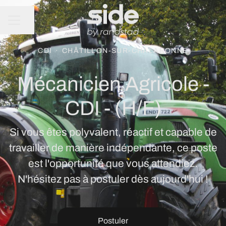
Partager la page
MENU CARRIÈRE
CDI
·
CHÂTILLON-SUR-CHALARONNE
Mécanicien Agricole -
CDI - (H/F)
Si vous êtes polyvalent, réactif et capable de
travailler de manière indépendante, ce poste
est l'opportunité que vous attendiez.
N'hésitez pas à postuler dès aujourd'hui !
Postuler