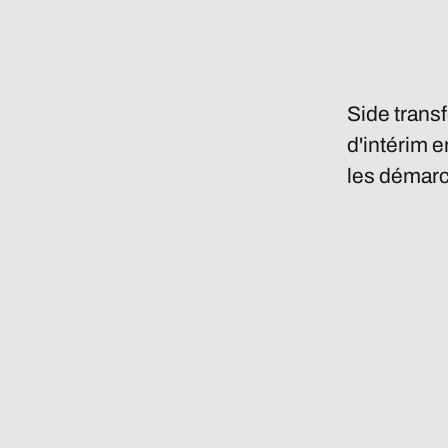
Side trans
d'intérim e
les démarc