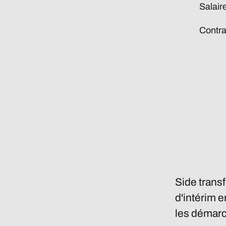
Salair
Contrat
Side trans
d'intérim e
les démarc