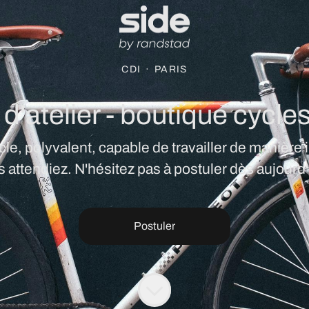
CDI
·
PARIS
'atelier - boutique cycles 
cle, polyvalent, capable de travailler de manière
 attendiez. N'hésitez pas à postuler dès aujourd'
Postuler