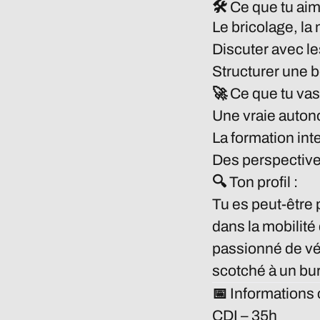
🛠 Ce que tu aim
Le bricolage, 
Discuter avec le
Structurer une b
🚀 Ce que tu vas 
Une vraie autono
La formation int
Des perspective
🔍 Ton profil :
Tu es peut-être p
dans la mobilité
passionné de vé
scotché à un bu
📅 Informations
CDI – 35h