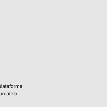
 plateforme
utomatise