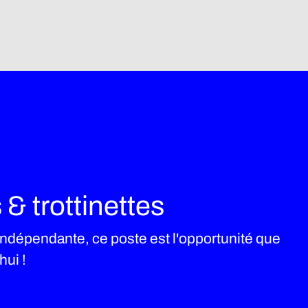
& trottinettes
 indépendante, ce poste est l'opportunité que
hui !