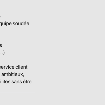
e
 équipe soudée
s
s…)
service client
, ambitieux,
lités sans être