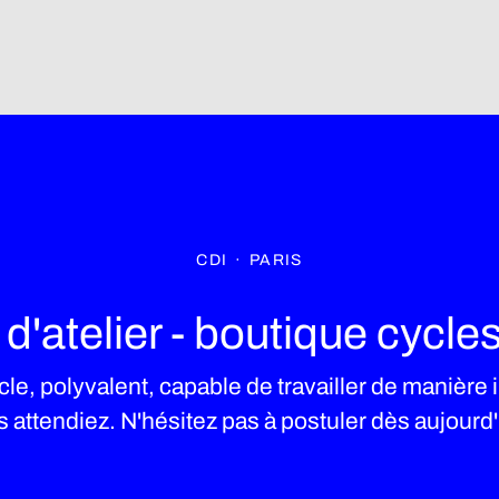
CDI
·
PARIS
'atelier - boutique cycles 
cle, polyvalent, capable de travailler de manière
 attendiez. N'hésitez pas à postuler dès aujourd'