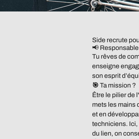
Side recrute pou
📢
Responsable 
Tu rêves de co
enseigne engagé
son esprit d’équ
🎯 Ta mission ?
Être le pilier de
mets les mains d
et en développan
techniciens. Ici
du lien, on conse