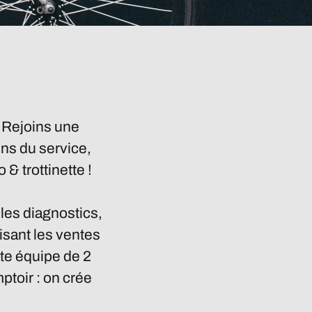
 Rejoins une
ns du service,
& trottinette !
s les diagnostics,
isant les ventes
te équipe de 2
ptoir : on crée