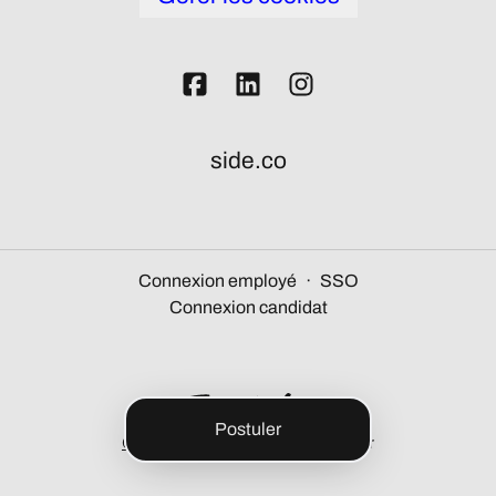
side.co
Connexion employé
·
SSO
Connexion candidat
Postuler
Outil de recrutement
de Teamtailor